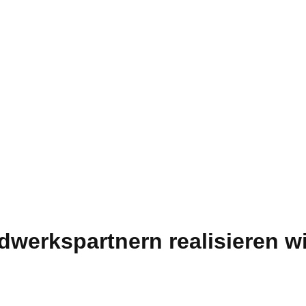
erkspartnern re­a­li­sie­ren w