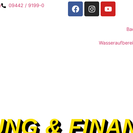
e
09442 / 9199-0
Ba
Wasseraufbere
NG & FINA