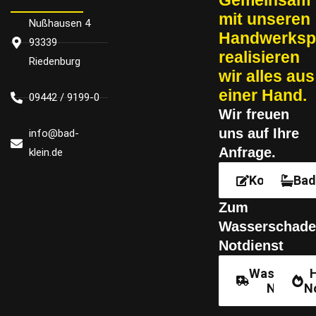
Gemeinsam
mit un­se­ren
Nußhausen 4
Handwerksp
93339
re­a­li­sie­ren
Riedenburg
wir alles aus
einer Hand.
09442 / 9199-0
Wir freu­en
uns auf Ihre
info@bad-
Anfrage.
klein.de
Kontakt
Bad
Zum
Wasserschade
Notdienst
Wassersch
Notdien
N