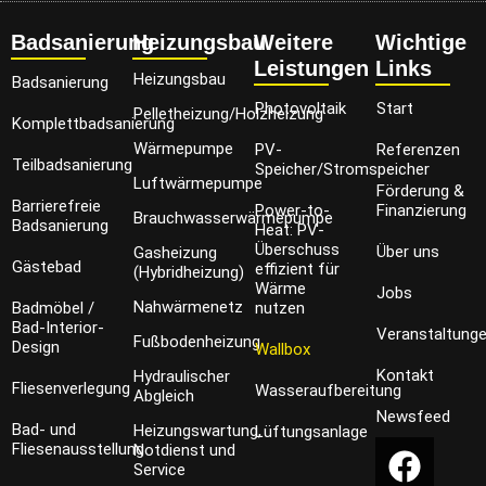
Badsanierung
Heizungsbau
Weitere
Wichtige
Leistungen
Links
Heizungsbau
Badsanierung
Photovoltaik
Start
Pelletheizung/Holzheizung
Komplettbadsanierung
Wärmepumpe
PV-
Referenzen
Teilbadsanierung
Speicher/Stromspeicher
Luftwärmepumpe
Förderung &
Barrierefreie
Power-to-
Finanzierung
Brauchwasserwärmepumpe
Badsanierung
Heat: PV-
Überschuss
Über uns
Gasheizung
Gästebad
effizient für
(Hybridheizung)
Wärme
Jobs
Nahwärmenetz
Badmöbel /
nutzen
Bad-Interior-
Veranstaltung
Fußbodenheizung
Design
Wallbox
Kontakt
Hydraulischer
Fliesenverlegung
Wasseraufbereitung
Abgleich
Newsfeed
Bad- und
Heizungswartung,
Lüftungsanlage
Fliesenausstellung
Notdienst und
Service