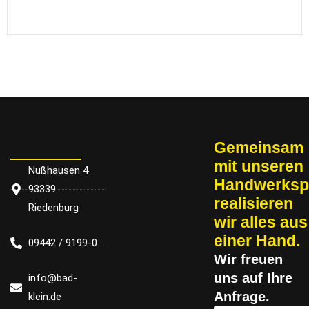
Gemeinsam
mit un­se­ren
Nußhausen 4
Handwerksp
93339
re­a­li­sie­ren
Riedenburg
wir alles aus
einer Hand.
09442 / 9199-0
Wir freu­en
uns auf Ihre
info@bad-
Anfrage.
klein.de