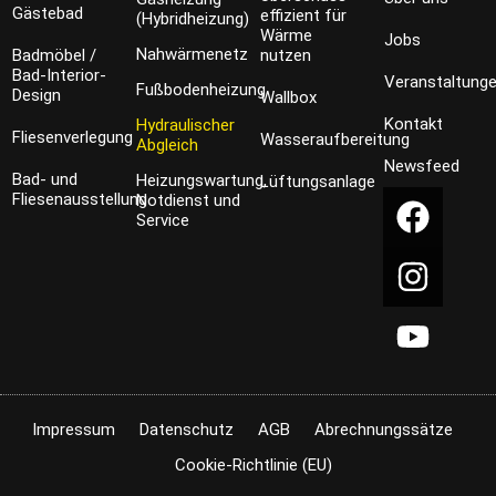
Gästebad
effizient für
(Hybridheizung)
Wärme
Jobs
Nahwärmenetz
Badmöbel /
nutzen
Bad-Interior-
Veranstaltung
Fußbodenheizung
Design
Wallbox
Kontakt
Hydraulischer
Fliesenverlegung
Wasseraufbereitung
Abgleich
Newsfeed
Bad- und
Heizungswartung,
Lüftungsanlage
Fliesenausstellung
Notdienst und
Service
Impressum
Datenschutz
AGB
Abrechnungssätze
Cookie-Richtlinie (EU)