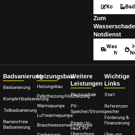
Kontakt
Bad
Zum
Wasserschade
Notdienst
Wassersch
Notdien
N
Badsanierung
Heizungsbau
Weitere
Wichtige
Leistungen
Links
Heizungsbau
Badsanierung
Photovoltaik
Start
Pelletheizung/Holzheizung
Komplettbadsanierung
Wärmepumpe
PV-
Referenzen
Teilbadsanierung
Speicher/Stromspeicher
Luftwärmepumpe
Förderung &
Barrierefreie
Power-to-
Finanzierung
Brauchwasserwärmepumpe
Badsanierung
Heat: PV-
Überschuss
Über uns
Gasheizung