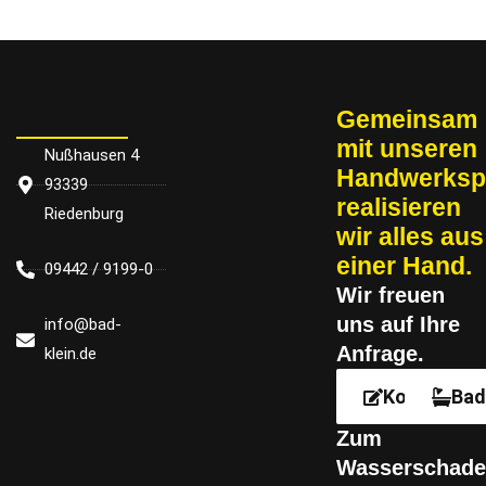
Gemeinsam
mit un­se­ren
Nußhausen 4
Handwerksp
93339
re­a­li­sie­ren
Riedenburg
wir alles aus
einer Hand.
09442 / 9199-0
Wir freu­en
uns auf Ihre
info@bad-
Anfrage.
klein.de
Kontakt
Bad
Zum
Wasserschade