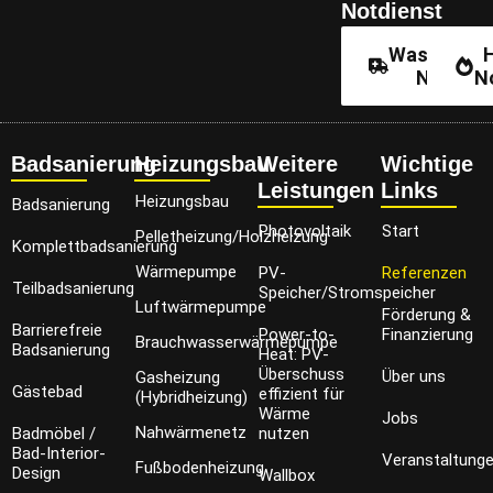
Notdienst
Wassersch
Notdien
N
Badsanierung
Heizungsbau
Weitere
Wichtige
Leistungen
Links
Heizungsbau
Badsanierung
Photovoltaik
Start
Pelletheizung/Holzheizung
Komplettbadsanierung
Wärmepumpe
PV-
Referenzen
Teilbadsanierung
Speicher/Stromspeicher
Luftwärmepumpe
Förderung &
Barrierefreie
Power-to-
Finanzierung
Brauchwasserwärmepumpe
Badsanierung
Heat: PV-
Überschuss
Über uns
Gasheizung
Gästebad
effizient für
(Hybridheizung)
Wärme
Jobs
Nahwärmenetz
Badmöbel /
nutzen
Bad-Interior-
Veranstaltung
Fußbodenheizung
Design
Wallbox