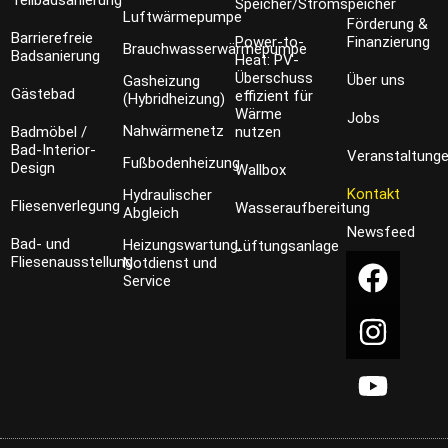
Teilbadsanierung
Speicher/Stromspeicher
Luftwärmepumpe
Förderung &
Barrierefreie
Power-to-
Finanzierung
Brauchwasserwärmepumpe
Badsanierung
Heat: PV-
Überschuss
Über uns
Gasheizung
Gästebad
effizient für
(Hybridheizung)
Wärme
Jobs
Nahwärmenetz
Badmöbel /
nutzen
Bad-Interior-
Veranstaltung
Fußbodenheizung
Design
Wallbox
Kontakt
Hydraulischer
Fliesenverlegung
Wasseraufbereitung
Abgleich
Newsfeed
Bad- und
Heizungswartung,
Lüftungsanlage
Fliesenausstellung
Notdienst und
Service