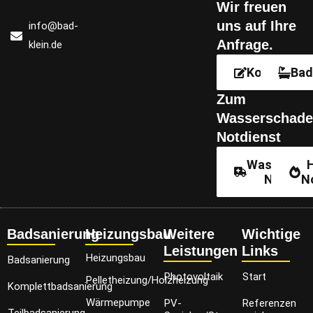
Wir freu­en
uns auf Ihre
info@bad-
Anfrage.
klein.de
Kontakt
Bad
Zum
Wasserschade
Notdienst
Wassersch
Notdien
N
Badsanierung
Heizungsbau
Weitere
Wichtige
Leistungen
Links
Heizungsbau
Badsanierung
Photovoltaik
Start
Pelletheizung/Holzheizung
Komplettbadsanierung
Wärmepumpe
PV-
Referenzen