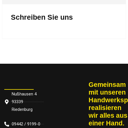
Schreiben Sie uns
Gemeinsam
mit un­se­ren
Nußhausen 4
Handwerksp
93339
re­a­li­sie­ren
Riedenburg
wir alles aus
einer Hand.
09442 / 9199-0