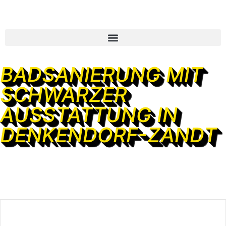
BADSANIERUNG MIT
SCHWARZER
AUSSTATTUNG IN
DENKENDORF-ZANDT