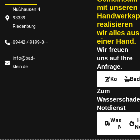
mit un­se­ren
Nußhausen 4
Handwerksp
93339
re­a­li­sie­ren
Riedenburg
wir alles aus
einer Hand.
09442 / 9199-0
Wir freu­en
uns auf Ihre
info@bad-
Anfrage.
klein.de
Kontakt
Bad
Zum
Wasserschade
Notdienst
Wassersch
Notdien
N