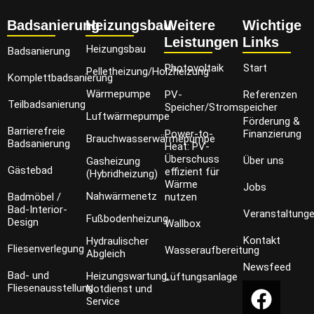
Badsanierung
Heizungsbau
Weitere
Wichtige
Leistungen
Links
Heizungsbau
Badsanierung
Photovoltaik
Start
Pelletheizung/Holzheizung
Komplettbadsanierung
Wärmepumpe
PV-
Referenzen
Teilbadsanierung
Speicher/Stromspeicher
Luftwärmepumpe
Förderung &
Barrierefreie
Power-to-
Finanzierung
Brauchwasserwärmepumpe
Badsanierung
Heat: PV-
Überschuss
Über uns
Gasheizung
Gästebad
effizient für
(Hybridheizung)
Wärme
Jobs
Nahwärmenetz
Badmöbel /
nutzen
Bad-Interior-
Veranstaltung
Fußbodenheizung
Design
Wallbox
Kontakt
Hydraulischer
Fliesenverlegung
Wasseraufbereitung
Abgleich
Newsfeed
Bad- und
Heizungswartung,
Lüftungsanlage
Fliesenausstellung
Notdienst und
Service