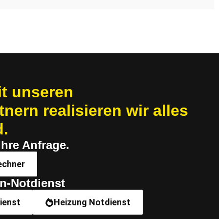
 un­se­ren
rn re­a­li­sie­ren wir alles
d.
Ihre Anfrage.
echner
n-Notdienst
ienst
Heizung Notdienst