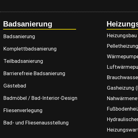
Badsanierung
Heizung
Heizungsbau
Badsanierung
Pelletheizun
Komplettbadsanierung
Wärmepump
Teilbadsanierung
Luftwärmep
Barrierefreie Badsanierung
Brauchwass
Gästebad
Gasheizung (
Badmöbel / Bad-Interior-Design
Nahwärmene
Fußbodenhei
Fliesenverlegung
Hydraulische
Bad- und Fliesenausstellung
Heizungswart