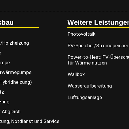
sbau
Weitere Leistunge
Photovoltaik
g/Holzheizung
PV-Speicher/Stromspeicher
e
Power-to-Heat: PV-Überschu
umpe
für Wärme nutzen
erwärmepumpe
Wallbox
Hybridheizung)
Wasseraufbereitung
tz
Lüftungsanlage
zung
r Abgleich
ung, Notdienst und Service