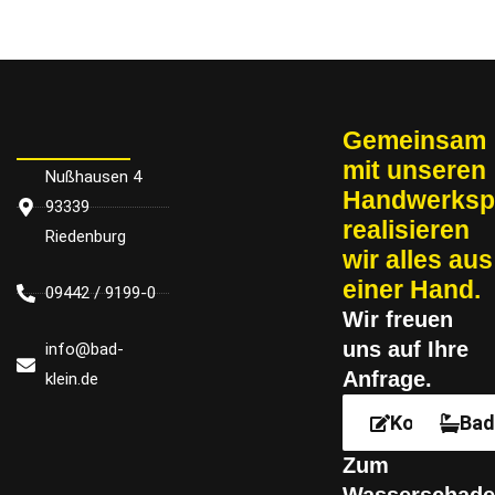
Gemeinsam
mit un­se­ren
Nußhausen 4
Handwerksp
93339
re­a­li­sie­ren
Riedenburg
wir alles aus
einer Hand.
09442 / 9199-0
Wir freu­en
uns auf Ihre
info@bad-
Anfrage.
klein.de
Kontakt
Bad
Zum