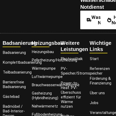
Wasserschade
Notdienst
Wassersch
Notdien
N
Badsanierung
Heizungsbau
Weitere
Wichtige
Leistungen
Links
Heizungsbau
Badsanierung
Photovoltaik
Start
Pelletheizung/Holzheizung
Komplettbadsanierung
Wärmepumpe
PV-
Referenzen
Teilbadsanierung
Speicher/Stromspeicher
Luftwärmepumpe
Förderung &
Barrierefreie
Power-to-
Finanzierung
Brauchwasserwärmepumpe
Badsanierung
Heat: PV-
Überschuss
Über uns
Gasheizung
Gästebad
effizient für
(Hybridheizung)
Wärme
Jobs
Nahwärmenetz
Badmöbel /
nutzen
Bad-Interior-
Veranstaltung
Fußbodenheizung
Design